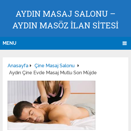
AYDIN MASAJ SALONU –
AYDIN MASÖZ İLAN SİTESİ
MENU
Anasayfa
Çine Masaj Salonu
Aydın Çine Evde Masaj Mutlu Son Müjde