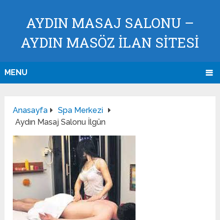
AYDIN MASAJ SALONU –
AYDIN MASÖZ İLAN SİTESİ
MENU
Anasayfa
Spa Merkezi
Aydın Masaj Salonu İlgün