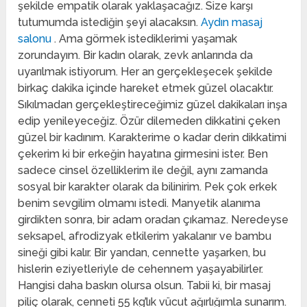
şekilde empatik olarak yaklaşacağız. Size karşı
tutumumda istediğin şeyi alacaksın.
Aydın masaj
salonu
. Ama görmek istediklerimi yaşamak
zorundayım. Bir kadın olarak, zevk anlarında da
uyarılmak istiyorum. Her an gerçekleşecek şekilde
birkaç dakika içinde hareket etmek güzel olacaktır.
Sıkılmadan gerçekleştireceğimiz güzel dakikaları inşa
edip yenileyeceğiz. Özür dilemeden dikkatini çeken
güzel bir kadınım. Karakterime o kadar derin dikkatimi
çekerim ki bir erkeğin hayatına girmesini ister. Ben
sadece cinsel özelliklerim ile değil, aynı zamanda
sosyal bir karakter olarak da bilinirim. Pek çok erkek
benim sevgilim olmamı istedi. Manyetik alanıma
girdikten sonra, bir adam oradan çıkamaz. Neredeyse
seksapel, afrodizyak etkilerim yakalanır ve bambu
sineği gibi kalır. Bir yandan, cennette yaşarken, bu
hislerin eziyetleriyle de cehennem yaşayabilirler.
Hangisi daha baskın olursa olsun. Tabii ki, bir masaj
piliç olarak, cenneti 55 kg’lık vücut ağırlığımla sunarım.