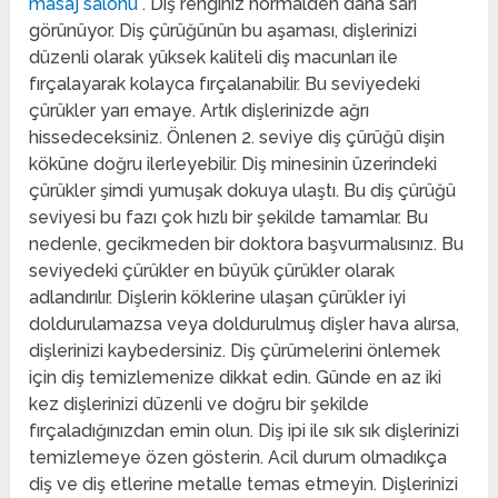
masaj salonu
. Diş renginiz normalden daha sarı
görünüyor. Diş çürüğünün bu aşaması, dişlerinizi
düzenli olarak yüksek kaliteli diş macunları ile
fırçalayarak kolayca fırçalanabilir. Bu seviyedeki
çürükler yarı emaye. Artık dişlerinizde ağrı
hissedeceksiniz. Önlenen 2. seviye diş çürüğü dişin
köküne doğru ilerleyebilir. Diş minesinin üzerindeki
çürükler şimdi yumuşak dokuya ulaştı. Bu diş çürüğü
seviyesi bu fazı çok hızlı bir şekilde tamamlar. Bu
nedenle, gecikmeden bir doktora başvurmalısınız. Bu
seviyedeki çürükler en büyük çürükler olarak
adlandırılır. Dişlerin köklerine ulaşan çürükler iyi
doldurulamazsa veya doldurulmuş dişler hava alırsa,
dişlerinizi kaybedersiniz. Diş çürümelerini önlemek
için diş temizlemenize dikkat edin. Günde en az iki
kez dişlerinizi düzenli ve doğru bir şekilde
fırçaladığınızdan emin olun. Diş ipi ile sık sık dişlerinizi
temizlemeye özen gösterin. Acil durum olmadıkça
diş ve diş etlerine metalle temas etmeyin. Dişlerinizi