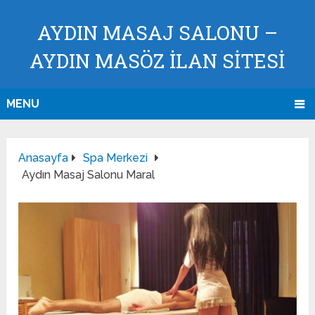
AYDIN MASAJ SALONU –
AYDIN MASÖZ İLAN SİTESİ
MENU
Anasayfa
Spa Merkezi
Aydın Masaj Salonu Maral