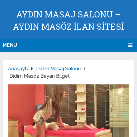
AYDIN MASAJ SALONU –
AYDIN MASÖZ İLAN SİTESİ
MENU
Anasayfa
Didim Masaj Salonu
Didim Masöz Bayan Bi̇lget