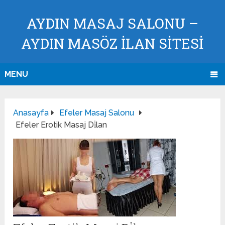
AYDIN MASAJ SALONU –
AYDIN MASÖZ İLAN SİTESİ
MENU
Anasayfa
Efeler Masaj Salonu
Efeler Erotik Masaj Di̇lan