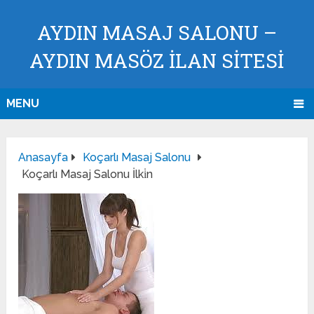
AYDIN MASAJ SALONU –
AYDIN MASÖZ İLAN SİTESİ
MENU
Anasayfa
Koçarlı Masaj Salonu
Koçarlı Masaj Salonu İlki̇n