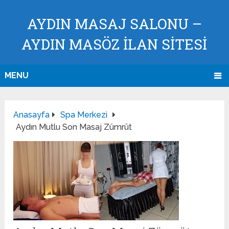
AYDIN MASAJ SALONU –
AYDIN MASÖZ İLAN SİTESİ
MENU
Anasayfa
Spa Merkezi
Aydın Mutlu Son Masaj Zümrüt