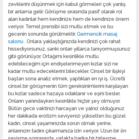
zevklerini düşünmek için kabul görmeleri çok yanlış
bir anlama gelir. Görüşme sırasında pasif olarak rol
alan kadınlar hem kendinize hem de kendinize önem
veriyor. Temel prensibi sizi mutlu etmek ve bu
gecenin sonunda görülmektir.
Germencik masaj
salonu
. Onlara yaklaştığınızda kendinizi çok rahat
hissediyorsunuz, sanki onları yıllarca tanıyormuşsunuz
gibi görünüyor. Ortağımı kesinlikle mutlu
edebileceğim için endişelenmeyen kızlar sizi ne
kadar mutlu edeceklerini bilecekler. Cinsel bir ilişkiyi
baştan sona analiz etmek, yaptıkları en iyi iş. Ücretli
cinsel bir görüşmenin tüm gereksinimlerini karşılayan
bu kızlar sadece hazaya odaklanır ve eşini besler.
Onların yanındayken kesinlikle hiçbir şey olmuyor.
Bütün gece vaktinizi harcayan ve yalnız olduğunuz
her dakikada erotizm seviyenizi yükselten bu güzel
kadın, cinsel yaşamınızda sorun olmak yerine,
anlarınızın tadını çıkarmanıza izin veriyor. Uzun bir ön
sevişme sonrasında, yatakta harika bir birleşme